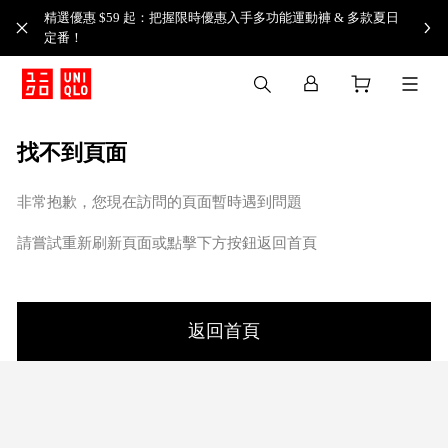
精選優惠 $59 起：把握限時優惠入手多功能運動褲 & 多款夏日
定番！​
找不到頁面
非常抱歉，您現在訪問的頁面暫時遇到問題
請嘗試重新刷新頁面或點擊下方按鈕返回首頁
返回首頁