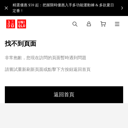
精選優惠 $59 起：把握限時優惠入手多功能運動褲 & 多款夏日
定番！​
找不到頁面
非常抱歉，您現在訪問的頁面暫時遇到問題
請嘗試重新刷新頁面或點擊下方按鈕返回首頁
返回首頁