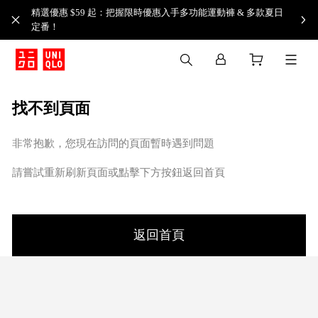
精選優惠 $59 起：把握限時優惠入手多功能運動褲 & 多款夏日
定番！​
找不到頁面
非常抱歉，您現在訪問的頁面暫時遇到問題
請嘗試重新刷新頁面或點擊下方按鈕返回首頁
返回首頁