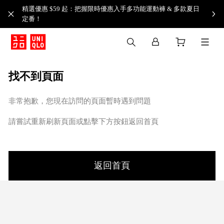
精選優惠 $59 起：把握限時優惠入手多功能運動褲 & 多款夏日
定番！​
找不到頁面
非常抱歉，您現在訪問的頁面暫時遇到問題
請嘗試重新刷新頁面或點擊下方按鈕返回首頁
返回首頁