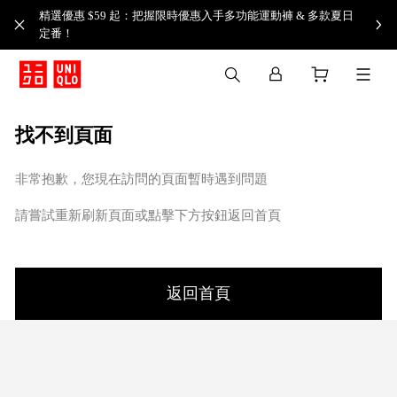
精選優惠 $59 起：把握限時優惠入手多功能運動褲 & 多款夏日
定番！​
找不到頁面
非常抱歉，您現在訪問的頁面暫時遇到問題
請嘗試重新刷新頁面或點擊下方按鈕返回首頁
返回首頁