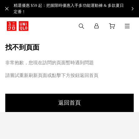
精選優惠 $59 起：把握限時優惠入手多功能運動褲 & 多款夏日
定番！​
找不到頁面
非常抱歉，您現在訪問的頁面暫時遇到問題
請嘗試重新刷新頁面或點擊下方按鈕返回首頁
返回首頁