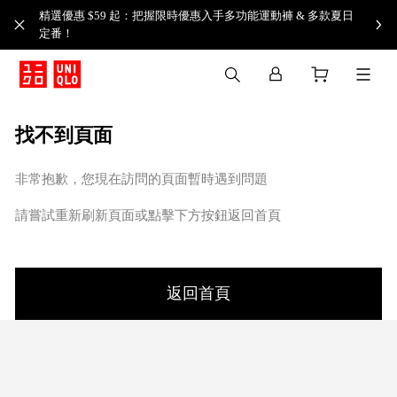
精選優惠 $59 起：把握限時優惠入手多功能運動褲 & 多款夏日
定番！​
找不到頁面
非常抱歉，您現在訪問的頁面暫時遇到問題
請嘗試重新刷新頁面或點擊下方按鈕返回首頁
返回首頁