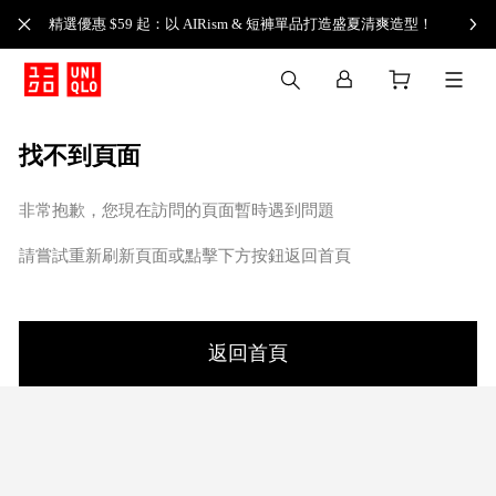
精選優惠 $59 起：以 AIRism & 短褲單品打造盛夏清爽造型！
找不到頁面
非常抱歉，您現在訪問的頁面暫時遇到問題
請嘗試重新刷新頁面或點擊下方按鈕返回首頁
返回首頁