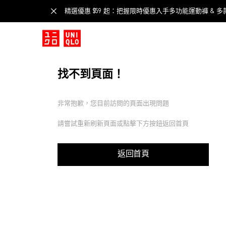
精選優惠 $59 起：把握限時優惠入手多功能運動褲 & 多
找不到頁面！
非常抱歉，您目前訪問的頁面出現問題
請嘗試重新刷新頁面或點擊下方按鈕返回首頁
返回首頁