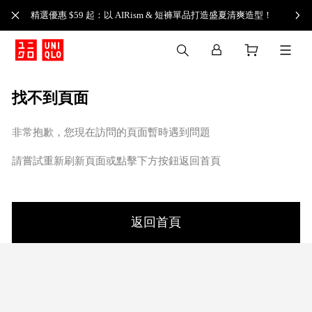
精選優惠 $59 起：以 AIRism & 短褲單品打造盛夏清爽造型！
找不到頁面
非常抱歉，您現在訪問的頁面暫時遇到問題
請嘗試重新刷新頁面或點擊下方按鈕返回首頁
返回首頁