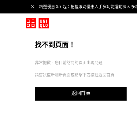
精選優惠 $59 起：把握限時優惠入手多功能運動褲 & 多
找不到頁面！
非常抱歉，您目前訪問的頁面出現問題
請嘗試重新刷新頁面或點擊下方按鈕返回首頁
返回首頁