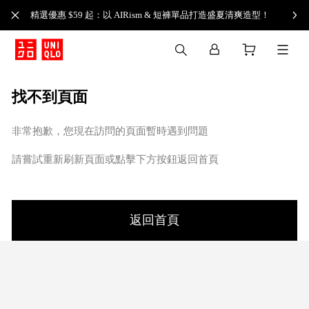
精選優惠 $59 起：以 AIRism & 短褲單品打造盛夏清爽造型！
找不到頁面
非常抱歉，您現在訪問的頁面暫時遇到問題
請嘗試重新刷新頁面或點擊下方按鈕返回首頁
返回首頁