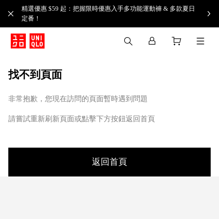
精選優惠 $59 起：把握限時優惠入手多功能運動褲 & 多款夏日
定番！​
找不到頁面
非常抱歉，您現在訪問的頁面暫時遇到問題
請嘗試重新刷新頁面或點擊下方按鈕返回首頁
返回首頁