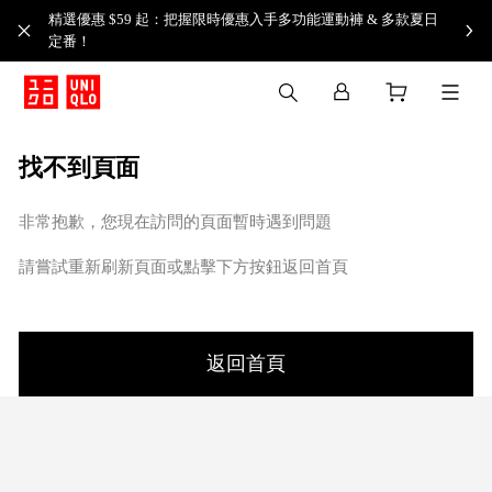
精選優惠 $59 起：把握限時優惠入手多功能運動褲 & 多款夏日
定番！​
找不到頁面
非常抱歉，您現在訪問的頁面暫時遇到問題
請嘗試重新刷新頁面或點擊下方按鈕返回首頁
返回首頁