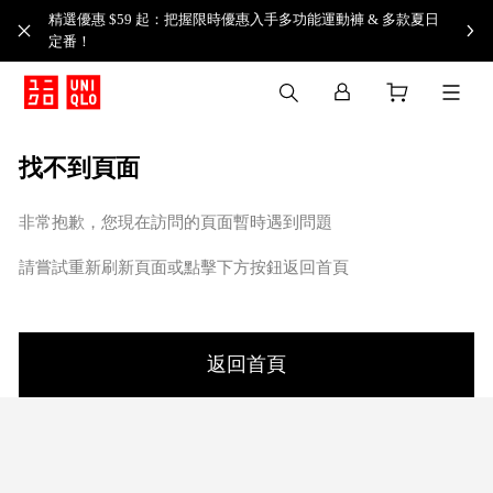
精選優惠 $59 起：把握限時優惠入手多功能運動褲 & 多款夏日
定番！​
找不到頁面
非常抱歉，您現在訪問的頁面暫時遇到問題
請嘗試重新刷新頁面或點擊下方按鈕返回首頁
返回首頁