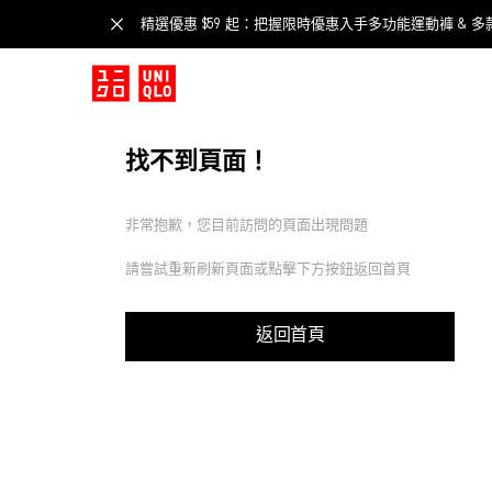
精選優惠 $59 起：把握限時優惠入手多功能運動褲 & 多
找不到頁面！
非常抱歉，您目前訪問的頁面出現問題
請嘗試重新刷新頁面或點擊下方按鈕返回首頁
返回首頁