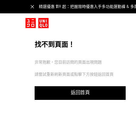
精選優惠 $59 起：把握限時優惠入手多功能運動褲 & 多
找不到頁面！
非常抱歉，您目前訪問的頁面出現問題
請嘗試重新刷新頁面或點擊下方按鈕返回首頁
返回首頁