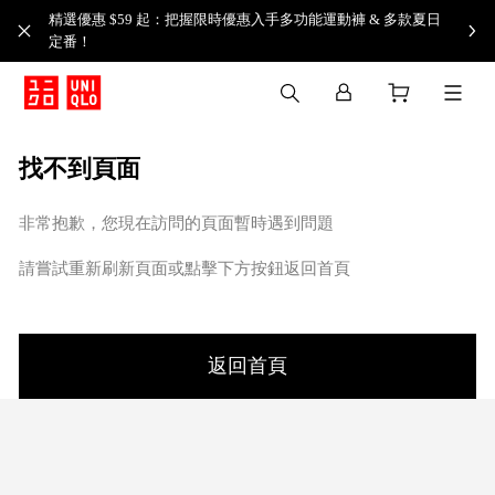
精選優惠 $59 起：把握限時優惠入手多功能運動褲 & 多款夏日
定番！​
找不到頁面
非常抱歉，您現在訪問的頁面暫時遇到問題
請嘗試重新刷新頁面或點擊下方按鈕返回首頁
返回首頁