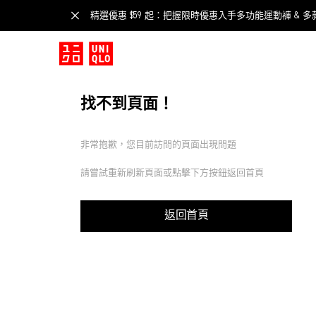
精選優惠 $59 起：把握限時優惠入手多功能運動褲 & 多
找不到頁面！
非常抱歉，您目前訪問的頁面出現問題
請嘗試重新刷新頁面或點擊下方按鈕返回首頁
返回首頁