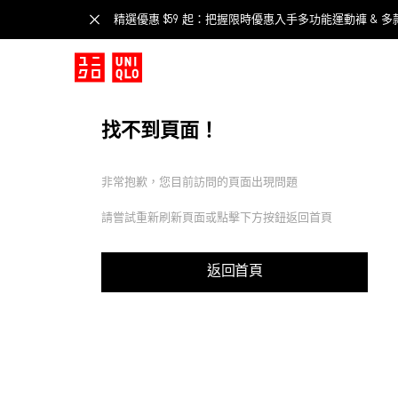
精選優惠 $59 起：把握限時優惠入手多功能運動褲 & 多
找不到頁面！
非常抱歉，您目前訪問的頁面出現問題
請嘗試重新刷新頁面或點擊下方按鈕返回首頁
返回首頁