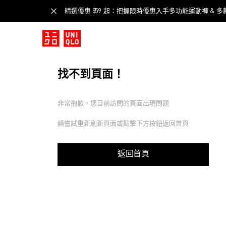
精選優惠 $59 起：把握限時優惠入手多功能運動褲 & 多
找不到頁面！
非常抱歉，您目前訪問的頁面出現問題
請嘗試重新刷新頁面或點擊下方按鈕返回首頁
返回首頁