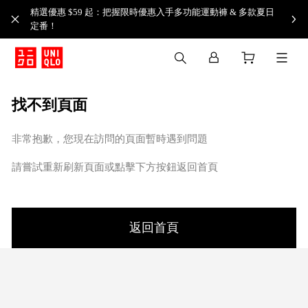
精選優惠 $59 起：把握限時優惠入手多功能運動褲 & 多款夏日
定番！​
找不到頁面
非常抱歉，您現在訪問的頁面暫時遇到問題
請嘗試重新刷新頁面或點擊下方按鈕返回首頁
返回首頁