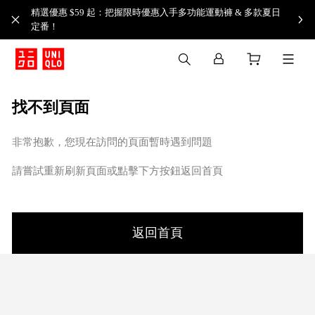
精選優惠 $59 起：把握限時優惠入手多功能運動褲 & 多款夏日
定番！​
找不到頁面
非常抱歉，您現在訪問的頁面暫時遇到問題
請嘗試重新刷新頁面或點擊下方按鈕返回首頁
返回首頁