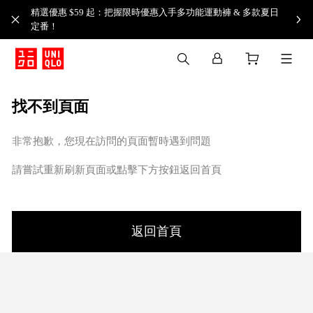
精選優惠 $59 起：把握限時優惠入手多功能運動褲 & 多款夏日
定番！​
找不到頁面
非常抱歉，您現在訪問的頁面暫時遇到問題
請嘗試重新刷新頁面或點擊下方按鈕返回首頁
返回首頁