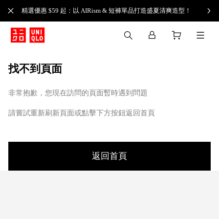
精選優惠 $59 起：以 AIRism & 短褲單品打造盛夏清爽造型！
找不到頁面
非常抱歉，您現在訪問的頁面暫時遇到問題
請嘗試重新刷新頁面或點擊下方按鈕返回首頁
返回首頁