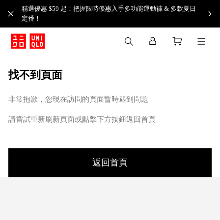
精選優惠 $59 起：把握限時優惠入手多功能運動褲 & 多款夏日
定番！​
找不到頁面
非常抱歉，您現在訪問的頁面暫時遇到問題
請嘗試重新刷新頁面或點擊下方按鈕返回首頁
返回首頁