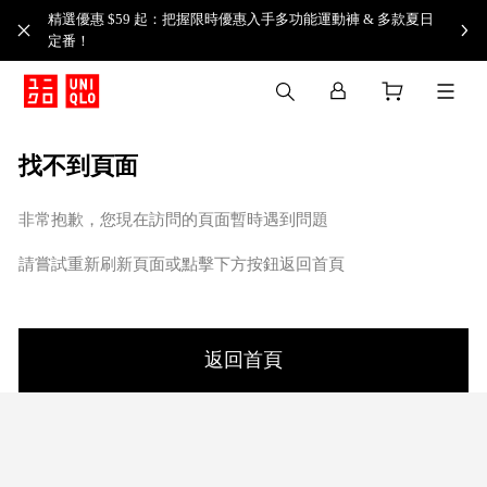
精選優惠 $59 起：把握限時優惠入手多功能運動褲 & 多款夏日
定番！​
找不到頁面
非常抱歉，您現在訪問的頁面暫時遇到問題
請嘗試重新刷新頁面或點擊下方按鈕返回首頁
返回首頁