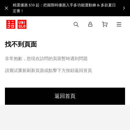
精選優惠 $59 起：把握限時優惠入手多功能運動褲 & 多款夏日
定番！​
找不到頁面
非常抱歉，您現在訪問的頁面暫時遇到問題
請嘗試重新刷新頁面或點擊下方按鈕返回首頁
返回首頁