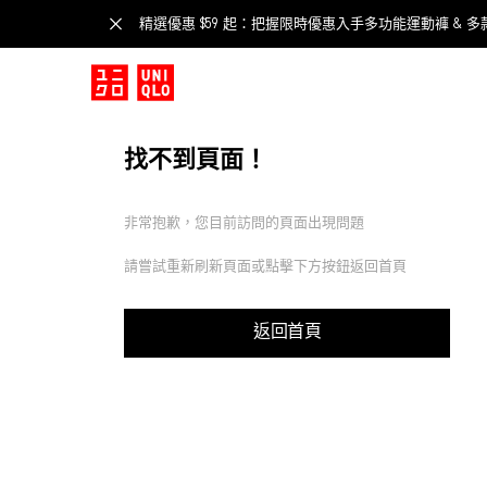
精選優惠 $59 起：把握限時優惠入手多功能運動褲 & 多
找不到頁面！
非常抱歉，您目前訪問的頁面出現問題
請嘗試重新刷新頁面或點擊下方按鈕返回首頁
返回首頁