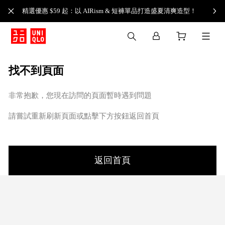
精選優惠 $59 起：以 AIRism & 短褲單品打造盛夏清爽造型！
找不到頁面
非常抱歉，您現在訪問的頁面暫時遇到問題
請嘗試重新刷新頁面或點擊下方按鈕返回首頁
返回首頁