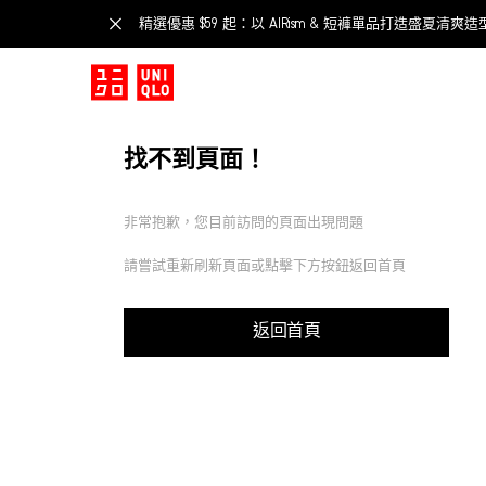
精選優惠 $59 起：以 AIRism & 短褲單品打造盛夏清爽造
找不到頁面！
非常抱歉，您目前訪問的頁面出現問題
請嘗試重新刷新頁面或點擊下方按鈕返回首頁
返回首頁