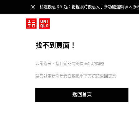
精選優惠 $59 起：把握限時優惠入手多功能運動褲 & 多
找不到頁面！
非常抱歉，您目前訪問的頁面出現問題
請嘗試重新刷新頁面或點擊下方按鈕返回首頁
返回首頁