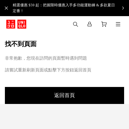
精選優惠 $59 起：把握限時優惠入手多功能運動褲 & 多款夏日
定番！​
找不到頁面
非常抱歉，您現在訪問的頁面暫時遇到問題
請嘗試重新刷新頁面或點擊下方按鈕返回首頁
返回首頁