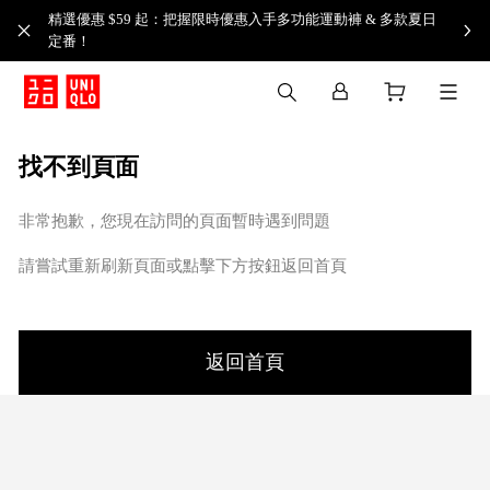
精選優惠 $59 起：把握限時優惠入手多功能運動褲 & 多款夏日
定番！​
找不到頁面
非常抱歉，您現在訪問的頁面暫時遇到問題
請嘗試重新刷新頁面或點擊下方按鈕返回首頁
返回首頁