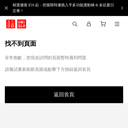
精選優惠 $59 起：把握限時優惠入手多功能運動褲 & 多款夏日
定番！​
找不到頁面
非常抱歉，您現在訪問的頁面暫時遇到問題
請嘗試重新刷新頁面或點擊下方按鈕返回首頁
返回首頁