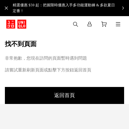
精選優惠 $59 起：把握限時優惠入手多功能運動褲 & 多款夏日
定番！​
找不到頁面
非常抱歉，您現在訪問的頁面暫時遇到問題
請嘗試重新刷新頁面或點擊下方按鈕返回首頁
返回首頁